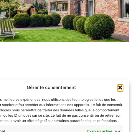
Gérer le consentement
les meilleures expériences, nous utilisons des technologies telles que les
 stocker et/ou accéder aux informations des appareils. Le fait de consentir
ologies nous permettra de traiter des données telles que le comportement
F
I
L
n ou les ID uniques sur ce site. Le fait de ne pas consentir ou de retirer son
a
n
i
 peut avoir un effet négatif sur certaines caractéristiques et fonctions.
c
s
n
nel
Toujours activé