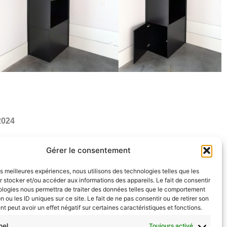
2024
Gérer le consentement
les meilleures expériences, nous utilisons des technologies telles que les
 stocker et/ou accéder aux informations des appareils. Le fait de consentir
ologies nous permettra de traiter des données telles que le comportement
F
I
L
n ou les ID uniques sur ce site. Le fait de ne pas consentir ou de retirer son
a
n
i
 peut avoir un effet négatif sur certaines caractéristiques et fonctions.
c
s
n
nel
Toujours activé