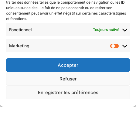
traiter des données telles que le comportement de navigation ou les ID
uniques sur ce site. Le fait de ne pas consentir ou de retirer son
consentement peut avoir un effet négatif sur certaines caractéristiques
et fonctions.
Architecture Laverdure Renaud S.R.L.
Fonctionnel
Toujours activé
Siège social
: Chemin des Mélèzes 43 à 5000 NAMUR
Siège d’exploitation
: rue du Fayt 100 à 6224
Marketing
WANFERCEE-BAULET
Marketi
Adresse mail
: renaud@laverdure-architecte.be
Téléphone
: 071/553.504 –
GSM
0496/303.902
Accepter
F
I
L
Refuser
a
n
i
c
s
n
Enregistrer les préférences
e
t
k
b
a
e
Politique de confidentialité
o
g
d
o
r
i
© 2026 ALR . All rights reserved.
k
a
n
m